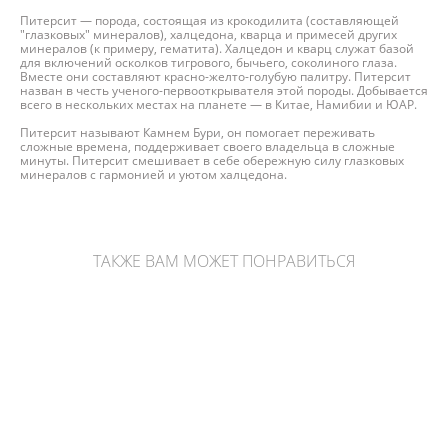
Питерсит — порода, состоящая из крокодилита (составляющей
"глазковых" минералов), халцедона, кварца и примесей других
минералов (к примеру, гематита). Халцедон и кварц служат базой
для включений осколков тигрового, бычьего, соколиного глаза.
Вместе они составляют красно-желто-голубую палитру. Питерсит
назван в честь ученого-первооткрывателя этой породы. Добывается
всего в нескольких местах на планете — в Китае, Намибии и ЮАР.
Питерсит называют Камнем Бури, он помогает переживать
сложные времена, поддерживает своего владельца в сложные
минуты. Питерсит смешивает в себе обережную силу глазковых
минералов с гармонией и уютом халцедона.
ТАКЖЕ ВАМ МОЖЕТ ПОНРАВИТЬСЯ
Флюорит полированный
Флюорит в форме гальки
8 600 pуб.
1 350 pуб.