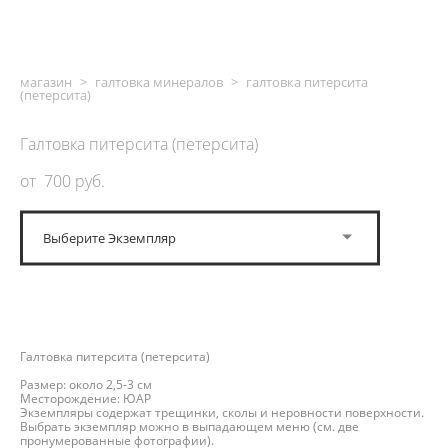
магазин
>
галтовка минералов
>
галтовка питерсита
(петерсита)
Галтовка питерсита (петерсита)
от 700 pуб.
Выберите Экземпляр
ДОБАВИТЬ В КОРЗИНУ
Галтовка питерсита (петерсита)
Размер: около 2,5-3 см
Месторождение: ЮАР
Экземпляры содержат трещинки, сколы и неровности поверхности.
Выбрать экземпляр можно в выпадающем меню (см. две
пронумерованные фотографии).