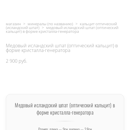
магазин
>
минералы (по названию)
>
кальцит оптический
(исландский шпат)
>
медовый исландский шпат (оптический
кальцит) в форме кристалла-генератора
Медовый исландский шпат (оптический кальцит) в
форме кристалла-генератора
2 900 pуб.
ДОБАВИТЬ В КОРЗИНУ
Медовый исландский шпат (оптический кальцит) в
форме кристалла-генератора
Размер: длина — 9см, ширина — 2,8см