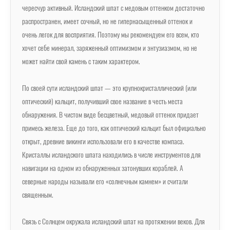
чересчур активный. Исландский шпат с медовым оттенком достаточно
распространен, имеет сочный, но не гипернасыщенный оттенок и
очень легок для восприятия. Поэтому мы рекомендуем его всем, кто
хочет себе минерал, заряженный оптимизмом и энтузиазмом, но не
может найти свой камень с таким характером.
По своей сути исландский шпат — это крупнокристаллический (или
оптический) кальцит, получивший свое название в честь места
обнаружения. В чистом виде бесцветный, медовый оттенок придает
примесь железа. Еще до того, как оптический кальцит был официально
открыт, древние викинги использовали его в качестве компаса.
Кристаллы исландского шпата находились в числе инструментов для
навигации на одном из обнаруженных затонувших кораблей. А
северные народы называли его «солнечным камнем» и считали
священным.
Связь с Солнцем окружала исландский шпат на протяжении веков. Для