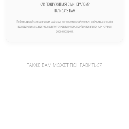
КАК ПОДРУЖИТЬСЯ С МИНЕРАЛОМ?
НАПИСАТЬ НАМ
Информация об эзотерических свойствах минералов на сайте носит информационный и
познавательный характер, не является медицинской, профессиональной или научной
рекомендацией.
ТАКЖЕ ВАМ МОЖЕТ ПОНРАВИТЬСЯ
Мукаит в форме шара
1 750 pуб.
Нет в наличии
Флюорит в форме кристалла-генератора