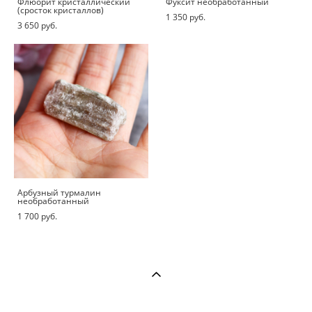
Флюорит кристаллический
Фуксит необработанный
(сросток кристаллов)
1 350 pуб.
3 650 pуб.
Арбузный турмалин
необработанный
1 700 pуб.