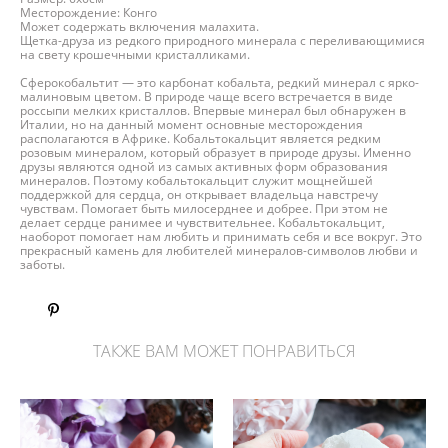
Месторождение: Конго
Может содержать включения малахита.
Щетка-друза из редкого природного минерала с переливающимися
на свету крошечными кристалликами.
Сферокобальтит — это карбонат кобальта, редкий минерал с ярко-
малиновым цветом. В природе чаще всего встречается в виде
россыпи мелких кристаллов. Впервые минерал был обнаружен в
Италии, но на данный момент основные месторождения
располагаются в Африке. Кобальтокальцит является редким
розовым минералом, который образует в природе друзы. Именно
друзы являются одной из самых активных форм образования
минералов. Поэтому кобальтокальцит служит мощнейшей
поддержкой для сердца, он открывает владельца навстречу
чувствам. Помогает быть милосерднее и добрее. При этом не
делает сердце ранимее и чувствительнее. Кобальтокальцит,
наоборот помогает нам любить и принимать себя и все вокруг. Это
прекрасный камень для любителей минералов-символов любви и
заботы.
ТАКЖЕ ВАМ МОЖЕТ ПОНРАВИТЬСЯ