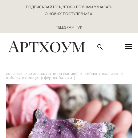
ПОДПИСЫВАЙТЕСЬ, ЧТОБЫ ПЕРВЫМИ УЗНАВАТЬ
О НОВЫХ ПОСТУПЛЕНИЯХ:
TELEGRAM
|
VK
магазин
>
минералы (по названию)
>
кобальтокальцит
>
кобальтокальцит (сферокобальтит)