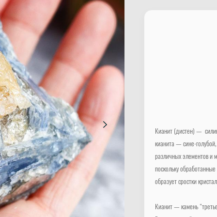
Кианит (дистен) — сили
кианита — сине-голубой,
различных элементов и м
поскольку обработанные
образует сростки криста
Кианит — камень "третье