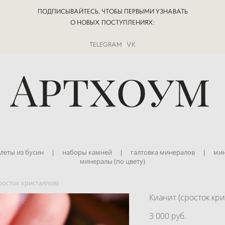
ПОДПИСЫВАЙТЕСЬ, ЧТОБЫ ПЕРВЫМИ УЗНАВАТЬ
О НОВЫХ ПОСТУПЛЕНИЯХ:
TELEGRAM
|
VK
леты из бусин
|
наборы камней
|
галтовка минералов
|
мин
минералы (по цвету)
росток кристаллов)
Кианит (сросток кри
3 000 pуб.