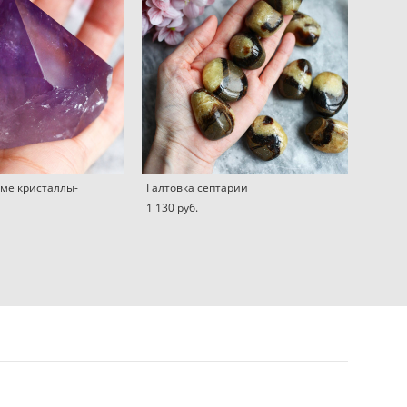
рме кристаллы-
Галтовка септарии
1 130 pуб.