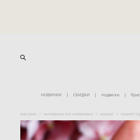
НОВИНКИ
|
СКИДКИ
|
подвески
|
брас
магазин
>
минералы (по названию)
>
кианит
>
кианит (с