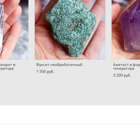
юорит в
Фуксит необработанный
Аметист в фо
ератора
генератора
1 500 pуб.
3 200 pуб.