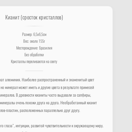
Кианит (сросток кристаллов)
Размер: 6,5х6,5см
Вес: около 155г
Месторождение: Бразилия
Без обработки
Кристаллы переливаются на свету
кат алюминия. Наиболее распространенный и знаменитый цвет
 но минерал может иметь и другие цвета в результате примесей
инералов. В древности кианиты часто выдавали за сапфиры,
 минералы очень похожи друга на друга. Необработанный кианит
ллов-пластин, расположенных параллельно друг другу.
го глаза", интуиции, развитой чувствительности к окружающему миру.