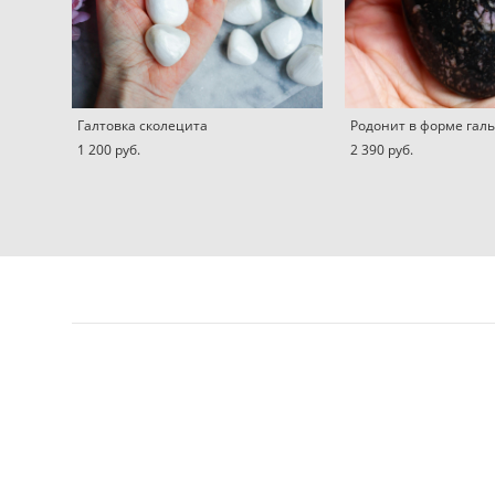
Галтовка сколецита
Родонит в форме гал
1 200 pуб.
2 390 pуб.