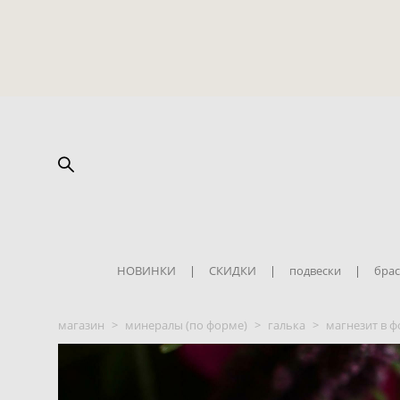
НОВИНКИ
|
СКИДКИ
|
подвески
|
брас
магазин
>
минералы (по форме)
>
галька
>
магнезит в ф