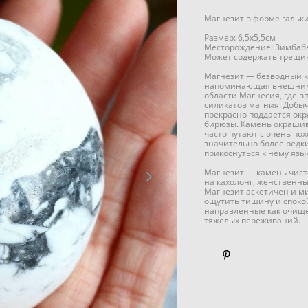
Магнезит в форме гальк
Размер: 6,5х5,5см
Месторождение: Зимбаб
Может содержать трещин
Магнезит — безводный ка
напоминающая внешним в
области Магнесия, где 
силикатов магния. Добыч
прекрасно поддается ок
бирюзы. Камень окрашив
часто путают с очень по
значительно более редк
прикоснуться к нему язы
Магнезит — камень чисто
на кахолонг, женственн
Магнезит аскетичен и м
ощутить тишину и споко
направленные как очище
тяжелых переживаний.