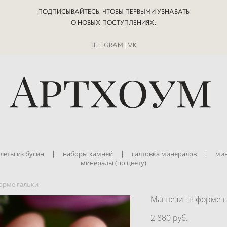
ПОДПИСЫВАЙТЕСЬ, ЧТОБЫ ПЕРВЫМИ УЗНАВАТЬ
О НОВЫХ ПОСТУПЛЕНИЯХ:
TELEGRAM
|
VK
леты из бусин
|
наборы камней
|
галтовка минералов
|
мин
минералы (по цвету)
орме гальки
Магнезит в форме г
2 880 pуб.