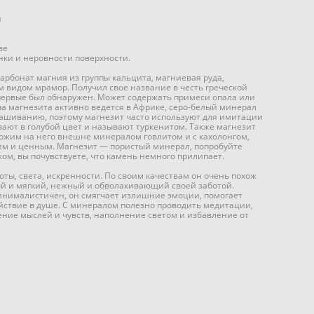
и
ве
ки и неровности поверхности.
рбонат магния из группы кальцита, магниевая руда,
идом мрамор. Получил свое название в честь греческой
впервые был обнаружен. Может содержать примеси опала или
а магнезита активно ведется в Африке, серо-белый минерал
рашиванию, поэтому магнезит часто используют для имитации
ают в голубой цвет и называют туркенитом. Также магнезит
хожим на него внешне минералом говлитом и с кахолонгом,
им и ценным. Магнезит — пористый минерал, попробуйте
ком, вы почувствуете, что камень немного прилипает.
ты, света, искренности. По своим качествам он очень похож
ый и мягкий, нежный и обволакивающий своей заботой.
инималистичен, он смягчает излишние эмоции, помогает
йствие в душе. С минералом полезно проводить медитации,
ние мыслей и чувств, наполнение светом и избавление от