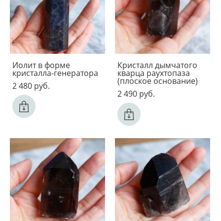
Иолит в форме
Кристалл дымчатого
кристалла-генератора
кварца раухтопаза
(плоское основание)
2 480 pуб.
2 490 pуб.