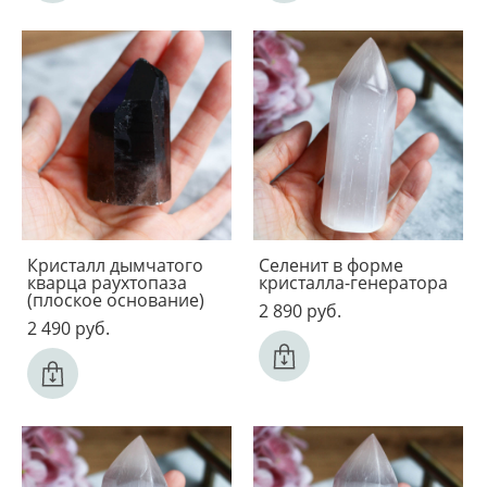
Кристалл дымчатого
Селенит в форме
кварца раухтопаза
кристалла-генератора
(плоское основание)
2 890 pуб.
2 490 pуб.