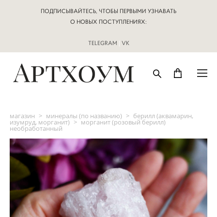
ПОДПИСЫВАЙТЕСЬ, ЧТОБЫ ПЕРВЫМИ УЗНАВАТЬ
О НОВЫХ ПОСТУПЛЕНИЯХ:
TELEGRAM
|
VK
магазин
>
минералы (по названию)
>
берилл (аквамарин,
изумруд, морганит)
>
морганит (розовый берилл)
необработанный