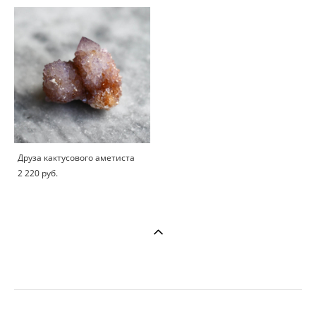
Друза кактусового аметиста
2 220 pуб.