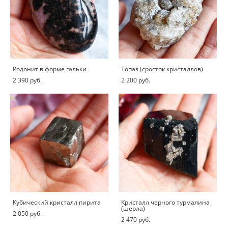
Родонит в форме гальки
Топаз (сросток кристаллов)
2 390 pуб.
2 200 pуб.
Кубический кристалл пирита
Кристалл черного турмалина
(шерла)
2 050 pуб.
2 470 pуб.