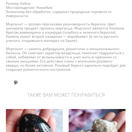
Размер: 6х4см
Месторождение: Намибия
Экземпляр без обработки, содержит природные неровности
поверхности.
Морганит — розово-персиковая разновидность берилла. Цвет
минералу придает примесь марганца. Морганит является близким
братом аквамарина и изумруда (голубого и зеленого берилла).
Камень имеет второй название — воробьевит (в честь русского
ученого, открывшего минерал на Урале).
Морганит — камень добродушия, романтики и эмоционального
баланса. Он смягчает характер владельца, помогает подружиться с
собой, избавляет от вспыльчивости и учит жить в гармонии со
своими эмоциями. Его действие схоже с влиянием розового
кварца, но более активное. Розовый берилл идеально подойдет для
создания романтичного настроения.
ТАКЖЕ ВАМ МОЖЕТ ПОНРАВИТЬСЯ