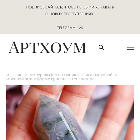
ПОДПИСЫВАЙТЕСЬ, ЧТОБЫ ПЕРВЫМИ УЗНАВАТЬ
О НОВЫХ ПОСТУПЛЕНИЯХ:
TELEGRAM
|
VK
магазин
>
минералы (по названию)
>
агат моховой
>
моховой агат в форме кристалла-генератора