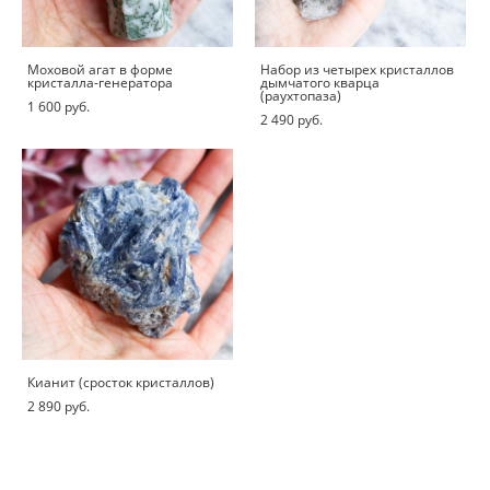
Моховой агат в форме
Набор из четырех кристаллов
кристалла-генератора
дымчатого кварца
(раухтопаза)
1 600 pуб.
2 490 pуб.
Кианит (сросток кристаллов)
2 890 pуб.