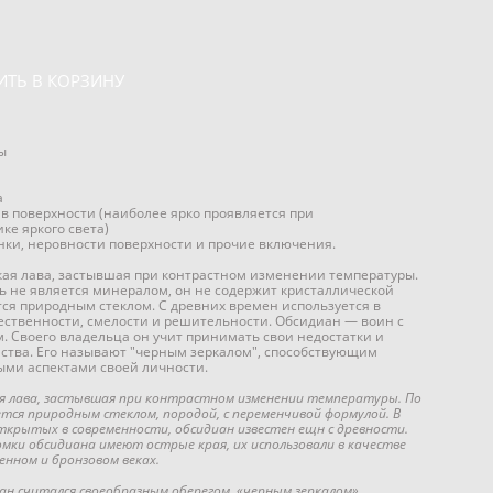
ИТЬ В КОРЗИНУ
ы
а
в поверхности (наиболее ярко проявляется при
ке яркого света)
ки, неровности поверхности и прочие включения.
ая лава, застывшая при контрастном изменении температуры.
ь не является минералом, он не содержит кристаллической
тся природным стеклом. С древних времен используется в
ественности, смелости и решительности. Обсидиан — воин с
. Своего владельца он учит принимать свои недостатки и
нства. Его называют "черным зеркалом", способствующим
ыми аспектами своей личности.
я лава, застывшая при контрастном изменении температуры. По
ется природным стеклом, породой, с переменчивой формулой. В
ткрытых в современности, обсидиан известен ещн с древности.
мки обсидиана имеют острые края, их использовали в качестве
енном и бронзовом веках.
ан считался своеобразным оберегом, «черным зеркалом»,