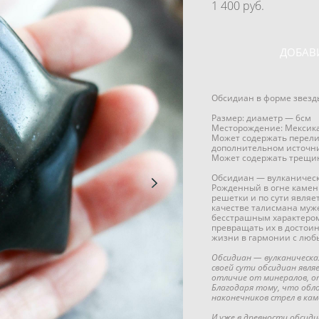
1 400 pуб.
ДОБАВ
Обсидиан в форме звезд
Размер: диаметр — 6см
Месторождение: Мексик
Может содержать перели
дополнительном источни
Может содержать трещин
Обсидиан — вулканическ
Рожденный в огне камен
решетки и по сути являе
качестве талисмана муж
бесстрашным характером
превращать их в достои
жизни в гармонии с люб
Обсидиан — вулканическа
своей сути обсидиан явля
отличие от минералов, о
Благодаря тому, что обло
наконечников стрел в кам
И уже в древности обсиди