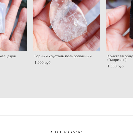
халцедон
Горный хрусталь полированный
Кристалл облу
("морион")
1 500 pуб.
1 330 pуб.
АРТХОУМ