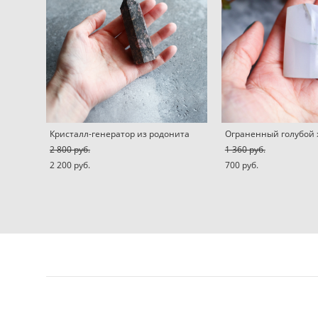
Кристалл-генератор из родонита
Ограненный голубой 
2 800 pуб.
1 360 pуб.
2 200 pуб.
700 pуб.