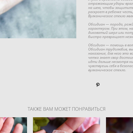
отражающим удары врага,
на шею, чтобы защитить 
раскроет в ребенке честь
Вулканическое стекло явл
Обсидиан — порода, рожде
характером. При этом, на
диковатый шерл или поту
быстро превращает незна
Обсидиан — помощь в вопр
Обсидиан трудолюбив, вы
наказание, для него это 
четко знает свор достои
идти дальше несмотря ни
чувствуешь себя в безоп
вулканическое стекло.
ТАКЖЕ ВАМ МОЖЕТ ПОНРАВИТЬСЯ