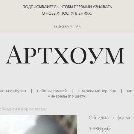
ПОДПИСЫВАЙТЕСЬ, ЧТОБЫ ПЕРВЫМИ УЗНАВАТЬ
О НОВЫХ ПОСТУПЛЕНИЯХ:
TELEGRAM
|
VK
леты из бусин
|
наборы камней
|
галтовка минералов
|
мин
минералы (по цвету)
обсидиан в форме звезды
Обсидиан в форме 
1 930 pуб.