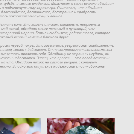
 судьбы и самого владельца. Мальчикам в семье вешали обсидиан
и подчеркнуть силу характера. Считалось, что обсидиан
, благородство, достоинство, бесстрашие и храбрость.
ялось покровителем будущих воинов.
нная в огне. Это камень с янским, активным, прорывным
 мой взгляд, обсидиан менее тяжелый и пугающий, чем
сторонний мороин. Есть в нем близкое, родное тепло, которое
комый черный камень в близкого друга.
осах первой чакры. Это заземление, уверенность, стабильность.
нослив, готов к действиям. Он не воспринимает активность как
возможность проявить себя. Обсидиану не страшны неудачи, он
нства и недостатки. Знает, что провал — это повод встать и
 на что. Обсидиан похож на смелого рыцаря, с которым
асности. За одно это ощущение надежности стоит обожать