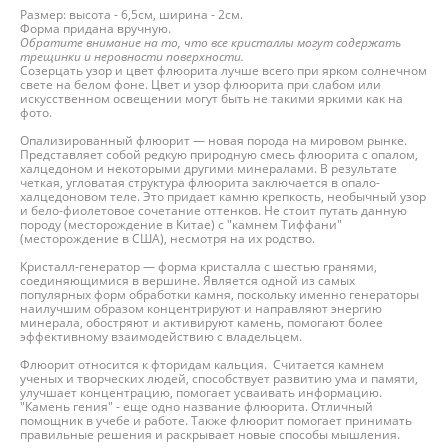
Размер: высота - 6,5см, ширина - 2см.
Форма придана вручную.
Обратите внимание на то, что все кристаллы могут содержать
трещинки и неровности поверхности.
Созерцать узор и цвет флюорита лучше всего при ярком солнечном
свете на белом фоне. Цвет и узор флюорита при слабом или
искусственном освещении могут быть не такими яркими как на
фото.
Опализированный флюорит — новая порода на мировом рынке.
Представляет собой редкую природную смесь флюорита с опалом,
халцедоном и некоторыми другими минералами. В результате
четкая, угловатая структура флюорита заключается в опало-
халцедоновом теле. Это придает камню крепкость, необычный узор
и бело-фиолетовое сочетание оттенков. Не стоит путать данную
породу (месторождение в Китае) с "камнем Тиффани"
(месторождение в США), несмотря на их родство.
Кристалл-генератор — форма кристалла с шестью гранями,
соединяющимися в вершине. Является одной из самых
популярных форм обработки камня, поскольку именно генераторы
наилучшим образом концентрируют и направляют энергию
минерала, обостряют и активируют камень, помогают более
эффективному взаимодействию с владельцем.
Флюорит относится к фторидам кальция. Считается камнем
ученых и творческих людей, способствует развитию ума и памяти,
улучшает концентрацию, помогает усваивать информацию.
"Камень гения" - еще одно название флюорита. Отличный
помощник в учебе и работе. Также флюорит помогает принимать
правильные решения и раскрывает новые способы мышления.