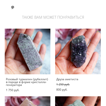
ТАКЖЕ ВАМ МОЖЕТ ПОНРАВИТЬСЯ
Розовый турмалин (рубеллит)
Друза аметиста
в породе в форме кристалла-
1 250 pуб.
генератора
800 pуб.
1 750 pуб.