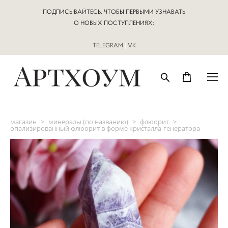
ПОДПИСЫВАЙТЕСЬ, ЧТОБЫ ПЕРВЫМИ УЗНАВАТЬ
О НОВЫХ ПОСТУПЛЕНИЯХ:
TELEGRAM
|
VK
магазин
>
минералы (по названию)
>
флюорит
>
опализированный флюорит в форме кристалла-генератора