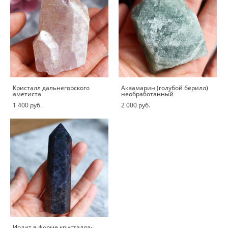
Кристалл дальнегорского
Аквамарин (голубой берилл)
аметиста
необработанный
1 400 pуб.
2 000 pуб.
Иолит в форме кристалла-