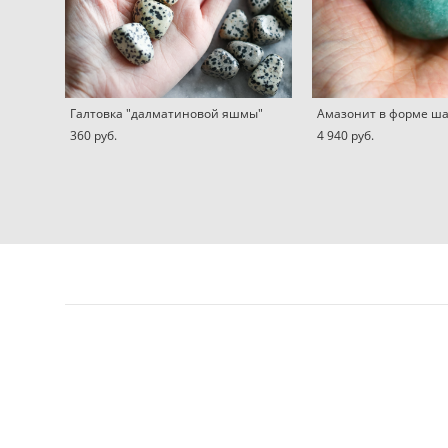
Галтовка "далматиновой яшмы"
Амазонит в форме ш
360 pуб.
4 940 pуб.