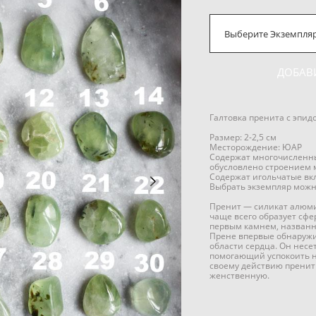
Выберите Экземпля
ДОБАВ
Галтовка пренита с эпид
Размер: 2-2,5 см
Месторождение: ЮАР
Содержат многочисленны
обусловлено строением 
Содержат игольчатые вк
Выбрать экземпляр можн
Пренит — силикат алюми
чаще всего образует сфе
первым камнем, названн
Прене впервые обнаружи
области сердца. Он несе
помогающий успокоить н
своему действию пренит
женственную.