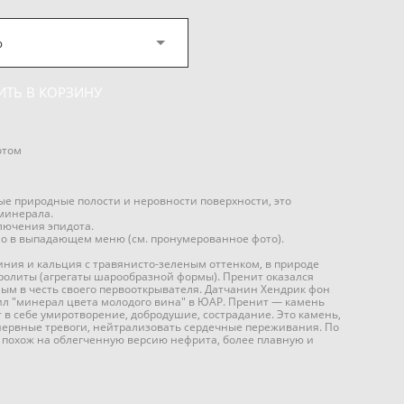
р
ИТЬ В КОРЗИНУ
отом
е природные полости и неровности поверхности, это
минерала.
лючения эпидота.
о в выпадающем меню (см. пронумерованное фото).
ния и кальция с травянисто-зеленым оттенком, в природе
ролиты (агрегаты шарообразной формы). Пренит оказался
ым в честь своего первооткрывателя. Датчанин Хендрик фон
л "минерал цвета молодого вина" в ЮАР. Пренит — камень
т в себе умиротворение, добродушие, сострадание. Это камень,
ервные тревоги, нейтрализовать сердечные переживания. По
 похож на облегченную версию нефрита, более плавную и