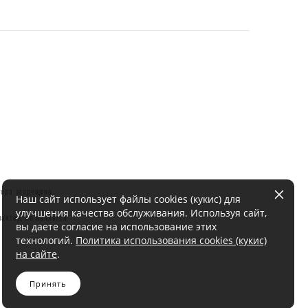
тора запрещено.
Наш сайт использует файлы cookies (кукис) для
улучшения качества обслуживания. Используя сайт,
актер, не является
вы даете согласие на использование этих
технологий.
Политика использования cookies (кукис)
на сайте
.
Принять