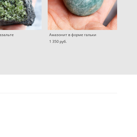
азальте
Амазонит в форме гальки
1 350 pуб.