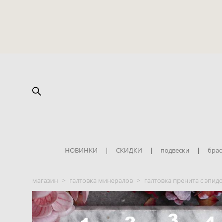
НОВИНКИ
|
СКИДКИ
|
подвески
|
брас
магазин
>
галтовка минералов
>
галтовка пренита с эпид