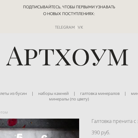
ПОДПИСЫВАЙТЕСЬ, ЧТОБЫ ПЕРВЫМИ УЗНАВАТЬ
О НОВЫХ ПОСТУПЛЕНИЯХ:
TELEGRAM
|
VK
леты из бусин
|
наборы камней
|
галтовка минералов
|
мин
минералы (по цвету)
отом
Галтовка пренита с
390 pуб.