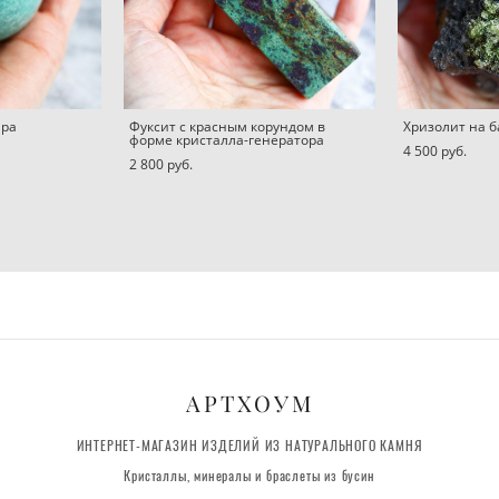
ара
Фуксит с красным корундом в
Хризолит на б
форме кристалла-генератора
4 500 pуб.
2 800 pуб.
АРТХОУМ
ИНТЕРНЕТ-МАГАЗИН ИЗДЕЛИЙ ИЗ НАТУРАЛЬНОГО КАМНЯ
Кристаллы, минералы и браслеты из бусин