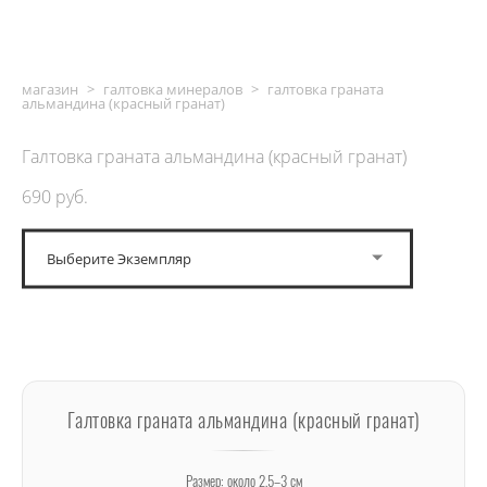
магазин
>
галтовка минералов
>
галтовка граната
альмандина (красный гранат)
Галтовка граната альмандина (красный гранат)
690 pуб.
Выберите Экземпляр
ДОБАВИТЬ В КОРЗИНУ
Галтовка граната альмандина (красный гранат)
Размер: около 2,5–3 см