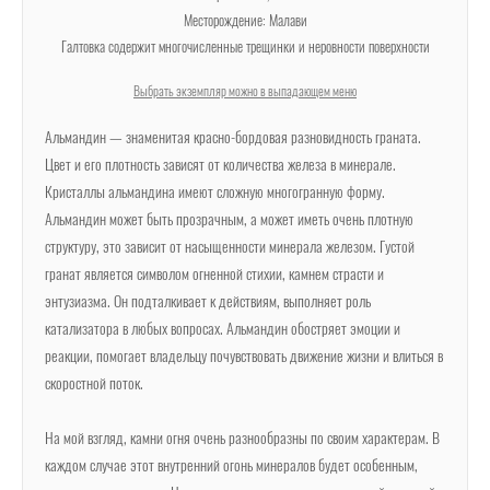
Месторождение: Малави
Галтовка содержит многочисленные трещинки и неровности поверхности
Выбрать экземпляр можно в выпадающем меню
Альмандин — знаменитая красно-бордовая разновидность граната.
Цвет и его плотность зависят от количества железа в минерале.
Кристаллы альмандина имеют сложную многогранную форму.
Альмандин может быть прозрачным, а может иметь очень плотную
структуру, это зависит от насыщенности минерала железом. Густой
гранат является символом огненной стихии, камнем страсти и
энтузиазма. Он подталкивает к действиям, выполняет роль
катализатора в любых вопросах. Альмандин обостряет эмоции и
реакции, помогает владельцу почувствовать движение жизни и влиться в
скоростной поток.
На мой взгляд, камни огня очень разнообразны по своим характерам. В
каждом случае этот внутренний огонь минералов будет особенным,