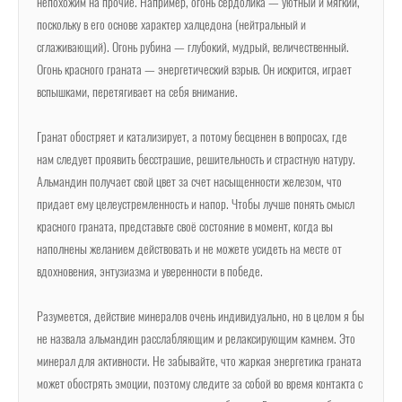
непохожим на прочие. Например, огонь сердолика — уютный и мягкий,
поскольку в его основе характер халцедона (нейтральный и
сглаживающий). Огонь рубина — глубокий, мудрый, величественный.
Огонь красного граната — энергетический взрыв. Он искрится, играет
вспышками, перетягивает на себя внимание.
Гранат обостряет и катализирует, а потому бесценен в вопросах, где
нам следует проявить бесстрашие, решительность и страстную натуру.
Альмандин получает свой цвет за счет насыщенности железом, что
придает ему целеустремленность и напор. Чтобы лучше понять смысл
красного граната, представьте своё состояние в момент, когда вы
наполнены желанием действовать и не можете усидеть на месте от
вдохновения, энтузиазма и уверенности в победе.
Разумеется, действие минералов очень индивидуально, но в целом я бы
не назвала альмандин расслабляющим и релаксирующим камнем. Это
минерал для активности. Не забывайте, что жаркая энергетика граната
может обострять эмоции, поэтому следите за собой во время контакта с