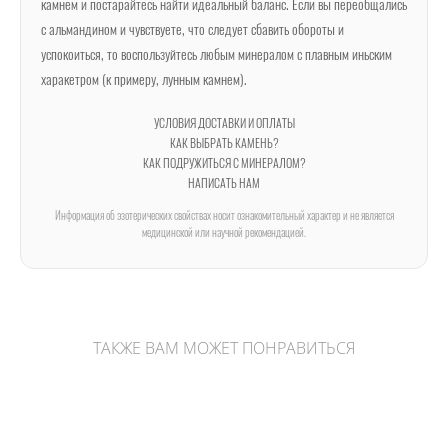
камнем и постарайтесь найти идеальный баланс. Если вы переобщались
с альмандином и чувствуете, что следует сбавить обороты и
успокоиться, то воспользуйтесь любым минералом с плавным иньским
харакетром (к примеру, лунным камнем).
УСЛОВИЯ ДОСТАВКИ И ОПЛАТЫ
КАК ВЫБРАТЬ КАМЕНЬ?
КАК ПОДРУЖИТЬСЯ С МИНЕРАЛОМ?
НАПИСАТЬ НАМ
Информация об эзотерических свойствах носит ознакомительный характер и не является
медицинской или научной рекомендацией.
ТАКЖЕ ВАМ МОЖЕТ ПОНРАВИТЬСЯ
Галтовка зеленого флюорита