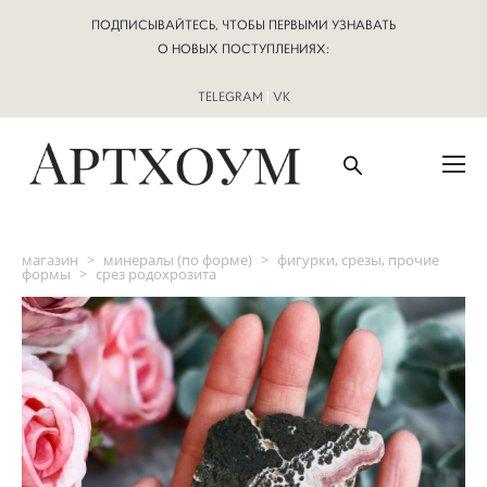
ПОДПИСЫВАЙТЕСЬ, ЧТОБЫ ПЕРВЫМИ УЗНАВАТЬ
О НОВЫХ ПОСТУПЛЕНИЯХ:
TELEGRAM
|
VK
магазин
>
минералы (по форме)
>
фигурки, срезы, прочие
формы
>
срез родохрозита