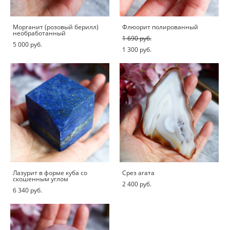
Морганит (розовый берилл)
Флюорит полированный
необработанный
1 690 pуб.
5 000 pуб.
1 300 pуб.
Лазурит в форме куба со
Срез агата
скошенным углом
2 400 pуб.
6 340 pуб.