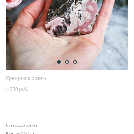
Срез родохрозита
4 230 pуб.
ДОБАВИТЬ В КОРЗИНУ
Срез родохрозита
Размер: 7,5х5см