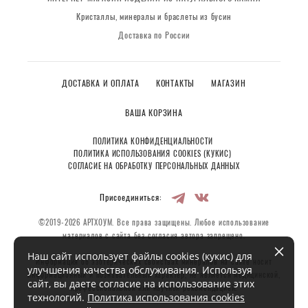
Кристаллы, минералы и браслеты из бусин
Доставка по России
ДОСТАВКА И ОПЛАТА
КОНТАКТЫ
МАГАЗИН
ВАША КОРЗИНА
ПОЛИТИКА КОНФИДЕНЦИАЛЬНОСТИ
ПОЛИТИКА ИСПОЛЬЗОВАНИЯ COOKIES (КУКИС)
СОГЛАСИЕ НА ОБРАБОТКУ ПЕРСОНАЛЬНЫХ ДАННЫХ
Присоединиться:
©2019-2026 АРТХОУМ. Все права защищены. Любое использование
материалов с сайта без согласия автора запрещено.
Наш сайт использует файлы cookies (кукис) для
Информация об эзотерических свойствах минералов на сайте носит
улучшения качества обслуживания. Используя
информационный и познавательный характер, не является медицинской,
сайт, вы даете согласие на использование этих
профессиональной или научной рекомендацией.
технологий.
Политика использования cookies