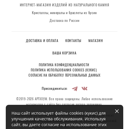
ИНТЕРНЕТ-МАГАЗИН ИЗДЕЛИЙ ИЗ НАТУРАЛЬНОГО КАМНЯ
Кристаллы, минералы и браслеты из бусин
Доставка по России
ДОСТАВКА И ОПЛАТА
КОНТАКТЫ
МАГАЗИН
ВАША КОРЗИНА
ПОЛИТИКА КОНФИДЕНЦИАЛЬНОСТИ
ПОЛИТИКА ИСПОЛЬЗОВАНИЯ COOKIES (КУКИС)
СОГЛАСИЕ НА ОБРАБОТКУ ПЕРСОНАЛЬНЫХ ДАННЫХ
Присоединиться:
©2019-2026 АРТХОУМ. Все права защищены. Любое использование
материалов с сайта без согласия автора запрещено.
Наш сайт использует файлы cookies (кукис) для
Информация об эзотерических свойствах минералов на сайте носит
улучшения качества обслуживания. Используя
информационный и познавательный характер, не является медицинской,
сайт, вы даете согласие на использование этих
профессиональной или научной рекомендацией.