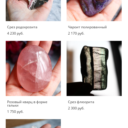
Срез родохрозита
Чароит полированный
4 230 pуб.
2 170 pуб.
Розовый кварц в форме
Срез флюорита
гальки
2 300 pуб.
1 750 pуб.