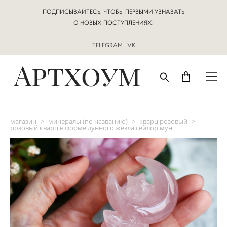
ПОДПИСЫВАЙТЕСЬ, ЧТОБЫ ПЕРВЫМИ УЗНАВАТЬ
О НОВЫХ ПОСТУПЛЕНИЯХ:
TELEGRAM
|
VK
магазин
>
минералы (по названию)
>
кварц розовый
>
розовый кварц в форме лунного жезла сейлор мун