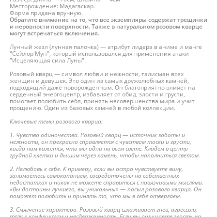
Месторождение: Мадагаскар.
Форма придана вручную.
Обратите внимание на то, что все экземпляры содержат трещинки
и неровности поверхности. Также в натуральном розовом кварце
могут встречаться включения.
Лунный жезл (лунная палочка) — атрибут лидера в аниме и манге
"Сейлор Мун", который использовался для применения атаки
"Исцеляющая сила Луны".
Розовый кварц — символ любви и нежности, талисман всех
женщин и девушек. Это один из самых дружелюбных камней,
подходящий даже новорожденным. Он благоприятно влияет на
сердечный энергоцентр, избавляет от обид, злости и грусти,
помогает полюбить себя, принять несовершенства мира и учит
прощению. Один из базовых камней в любой коллекции.
Ключевые темы розового кварца:
1. Чувство одиночества. Розовый кварц — источник заботы и
нежности, он прекрасно справляется с чувством тоски и грусти,
когда нам кажется, что мы одни на всем свете. Кладем в центр
грудной клетки и дышим через камень, чтобы наполниться светом.
2. Нелюбовь к себе. К примеру, если вы остро чувствуете вину,
занимаетесь самокопанием, сосредоточены на собственных
недостатках и никак не можете справиться с навязчивыми мыслями.
«Вы достоины лучшего, вы уникальны» — посыл розового кварца. Он
поможет полюбить и принять то, что мы в себе отвергаем.
3. Смягчение характера. Розовый кварц сглаживает гнев, агрессию,
тягу к конфликтам и несдержанность. Если вы ощущаете злость на