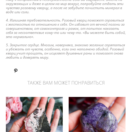
окружающих и даже в целом на мир вокруг, попробуйте отдать эти
чувства розовому кварцу, а после не забудьте почистить минерал в
воде или соли.
4. Излишняя требовательность. Розовый кварц поможет справиться
с жесткостью по отношению к себе. Он избавит от вечной погони за
совершенством, от самоконтроля и рамок, от попыток наказать
себя за несоответсвие кому-то или чему-то. «Вы можете быть собой,
это нормально».
5. Закрытое сердце. Многим, наверняка, знакомо желание спрятаться
и убежать от чувств, особенно, если оно наполнено обидой. Розовый
кварц учит прощать, он исцеляет душевные раны и помогает снова
любить и доверять миру.
ТАКЖЕ ВАМ МОЖЕТ ПОНРАВИТЬСЯ