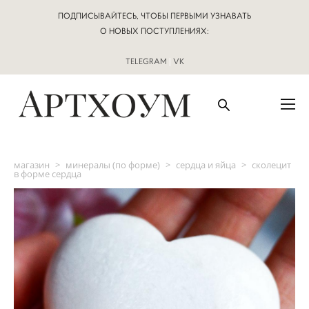
ПОДПИСЫВАЙТЕСЬ, ЧТОБЫ ПЕРВЫМИ УЗНАВАТЬ
О НОВЫХ ПОСТУПЛЕНИЯХ:
TELEGRAM
|
VK
магазин
>
минералы (по форме)
>
сердца и яйца
>
сколецит
в форме сердца