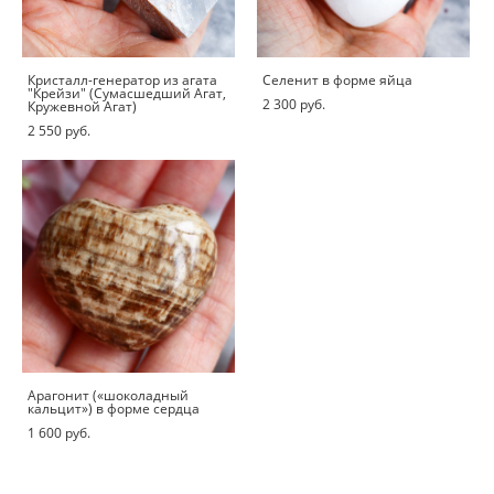
Кристалл-генератор из агата
Селенит в форме яйца
"Крейзи" (Сумасшедший Агат,
2 300 pуб.
Кружевной Агат)
2 550 pуб.
Арагонит («шоколадный
кальцит») в форме сердца
1 600 pуб.