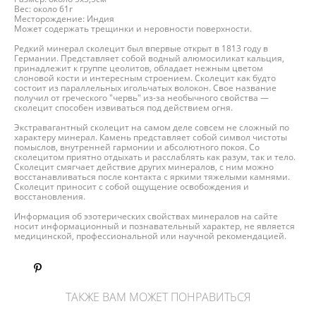
Вес: около 61г
Месторождение: Индия
Может содержать трещинки и неровности поверхности.
Редкий минерал сколецит был впервые открыт в 1813 году в
Германии. Представляет собой водный алюмосиликат кальция,
принадлежит к группе цеолитов, обладает нежным цветом
слоновой кости и интересным строением. Сколецит как будто
состоит из параллельных игольчатых волокон. Свое название
получил от греческого "червь" из-за необычного свойства —
сколецит способен извиваться под действием огня.
Экстравагантный сколецит на самом деле совсем не сложный по
характеру минерал. Камень представляет собой символ чистоты
помыслов, внутренней гармонии и абсолютного покоя. Со
сколецитом приятно отдыхать и расслаблять как разум, так и тело.
Сколецит смягчает действие других минералов, с ним можно
восстанавливаться после контакта с яркими тяжелыми камнями.
Сколецит приносит с собой ощущение освобождения и
восстановления.
Информация об эзотерических свойствах минералов на сайте
носит информационный и познавательный характер, не является
медицинской, профессиональной или научной рекомендацией.
ТАКЖЕ ВАМ МОЖЕТ ПОНРАВИТЬСЯ