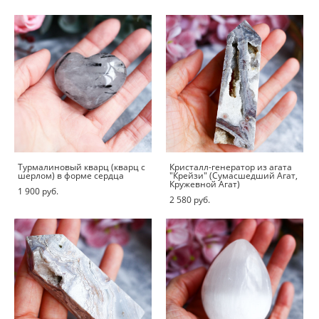
Турмалиновый кварц (кварц с
Кристалл-генератор из агата
шерлом) в форме сердца
"Крейзи" (Сумасшедший Агат,
Кружевной Агат)
1 900 pуб.
2 580 pуб.