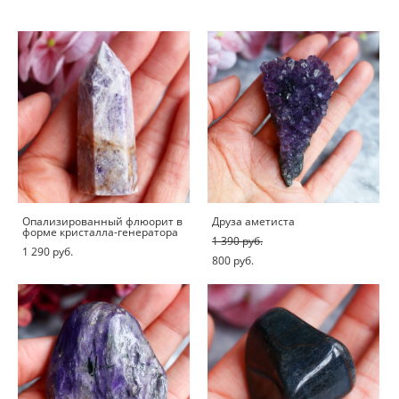
Опализированный флюорит в
Друза аметиста
форме кристалла-генератора
1 390 pуб.
1 290 pуб.
800 pуб.