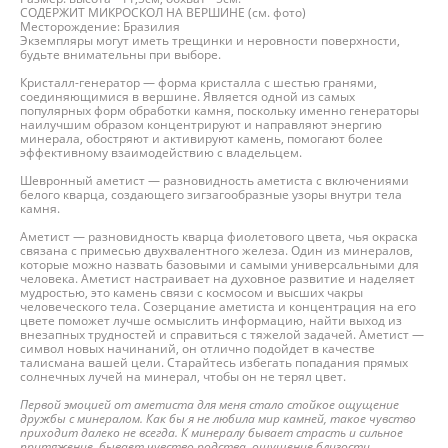
СОДЕРЖИТ МИКРОСКОЛ НА ВЕРШИНЕ (см. фото)
Месторождение: Бразилия
Экземпляры могут иметь трещинки и неровности поверхности,
будьте внимательны при выборе.
Кристалл-генератор — форма кристалла с шестью гранями,
соединяющимися в вершине. Является одной из самых
популярных форм обработки камня, поскольку именно генераторы
наилучшим образом концентрируют и направляют энергию
минерала, обостряют и активируют камень, помогают более
эффективному взаимодействию с владельцем.
Шевронный аметист — разновидность аметиста с включениями
белого кварца, создающего зигзагообразные узоры внутри тела
камня.
Аметист — разновидность кварца фиолетового цвета, чья окраска
связана с примесью двухвалентного железа. Один из минералов,
которые можно назвать базовыми и самыми универсальными для
человека. Аметист настраивает на духовное развитие и наделяет
мудростью, это камень связи с космосом и высших чакры
человеческого тела. Созерцание аметиста и концентрация на его
цвете поможет лучше осмыслить информацию, найти выход из
внезапных трудностей и справиться с тяжелой задачей. Аметист —
символ новых начинаний, он отлично подойдет в качестве
талисмана вашей цели. Старайтесь избегать попадания прямых
солнечных лучей на минерал, чтобы он не терял цвет.
Первой эмоцией от аметиста для меня стало стойкое ощущение
дружбы с минералом. Как бы я не любила мир камней, такое чувство
приходит далеко не всегда. К минералу бывает страсть и сильное
притяжение, бывает чувство родства, ощущение близости,