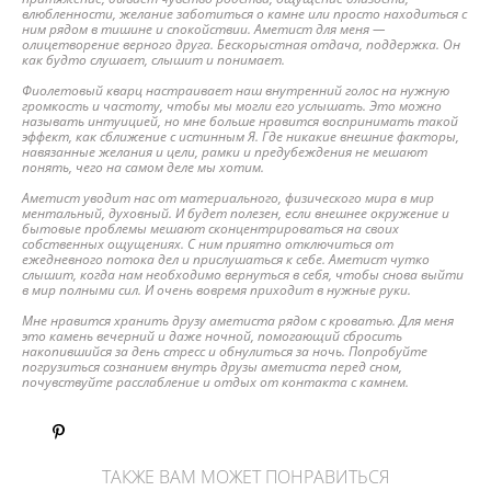
влюбленности, желание заботиться о камне или просто находиться с
ним рядом в тишине и спокойствии. Аметист для меня —
олицетворение верного друга. Бескорыстная отдача, поддержка. Он
как будто слушает, слышит и понимает.
Фиолетовый кварц настраивает наш внутренний голос на нужную
громкость и частоту, чтобы мы могли его услышать. Это можно
называть интуицией, но мне больше нравится воспринимать такой
эффект, как сближение с истинным Я. Где никакие внешние факторы,
навязанные желания и цели, рамки и предубеждения не мешают
понять, чего на самом деле мы хотим.
Аметист уводит нас от материального, физического мира в мир
ментальный, духовный. И будет полезен, если внешнее окружение и
бытовые проблемы мешают сконцентрироваться на своих
собственных ощущениях. С ним приятно отключиться от
ежедневного потока дел и прислушаться к себе. Аметист чутко
слышит, когда нам необходимо вернуться в себя, чтобы снова выйти
в мир полными сил. И очень вовремя приходит в нужные руки.
Мне нравится хранить друзу аметиста рядом с кроватью. Для меня
это камень вечерний и даже ночной, помогающий сбросить
накопившийся за день стресс и обнулиться за ночь. Попробуйте
погрузиться сознанием внутрь друзы аметиста перед сном,
почувствуйте расслабление и отдых от контакта с камнем.
ТАКЖЕ ВАМ МОЖЕТ ПОНРАВИТЬСЯ