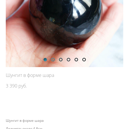
Шунгит в форме шара
3 390 pуб.
ДОБАВИТЬ В КОРЗИНУ
Шунгит в форме шара
Диаметр: около 4,8см