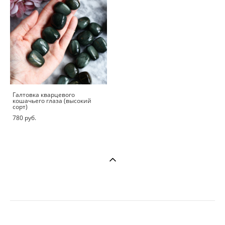
Галтовка кварцевого
кошачьего глаза (высокий
сорт)
780 pуб.