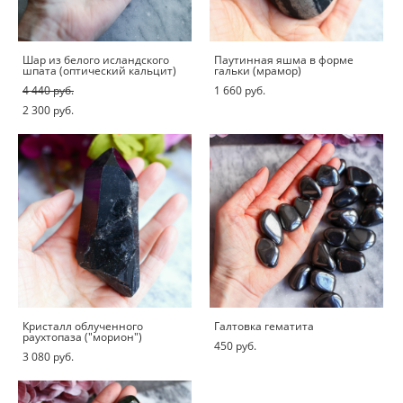
Шар из белого исландского
Паутинная яшма в форме
шпата (оптический кальцит)
гальки (мрамор)
4 440 pуб.
1 660 pуб.
2 300 pуб.
Кристалл облученного
Галтовка гематита
раухтопаза ("морион")
450 pуб.
3 080 pуб.