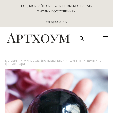
ПОДПИСЫВАЙТЕСЬ, ЧТОБЫ ПЕРВЫМИ УЗНАВАТЬ
О НОВЫХ ПОСТУПЛЕНИЯХ:
TELEGRAM
|
VK
магазин
>
минералы (по названию)
>
шунгит
>
шунгит в
форме шара