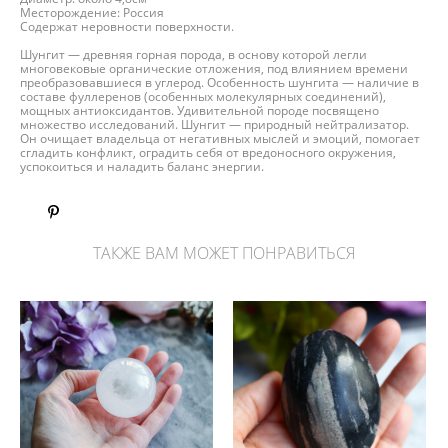
Месторождение: Россия
Содержат неровности поверхности.
Шунгит — древняя горная порода, в основу которой легли
многовековые органические отложения, под влиянием времени
преобразовавшиеся в углерод. Особенность шунгита — наличие в
составе фуллеренов (особенных молекулярных соединений),
мощных антиоксидантов. Удивительной породе посвящено
множество исследований. Шунгит — природный нейтрализатор.
Он очищает владельца от негативных мыслей и эмоций, помогает
сгладить конфликт, оградить себя от вредоносного окружения,
успокоиться и наладить баланс энергии.
ТАКЖЕ ВАМ МОЖЕТ ПОНРАВИТЬСЯ