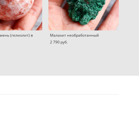
мень (гелиолит) в
Малахит необработанный
2 790 pуб.