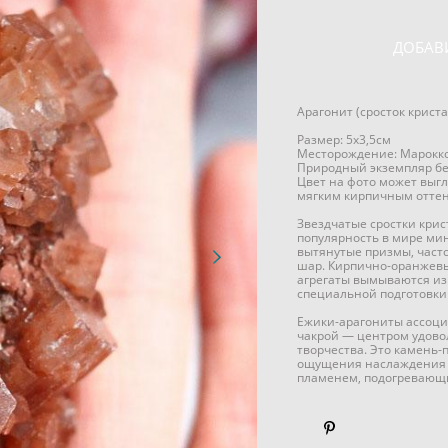
ДОБАВ
Арагонит (сросток крист
Размер: 5х3,5см
Месторождение: Марокк
Природный экземпляр бе
Цвет на фото может выгл
мягким кирпичным оттен
Звездчатые сростки кри
популярность в мире мин
вытянутые призмы, част
шар. Кирпично-оранжевы
агрегаты вымываются из 
специальной подготовки
Ежики-арагониты ассоци
чакрой — центром удовол
творчества. Это камень-
ощущения наслаждения 
пламенем, подогревающи