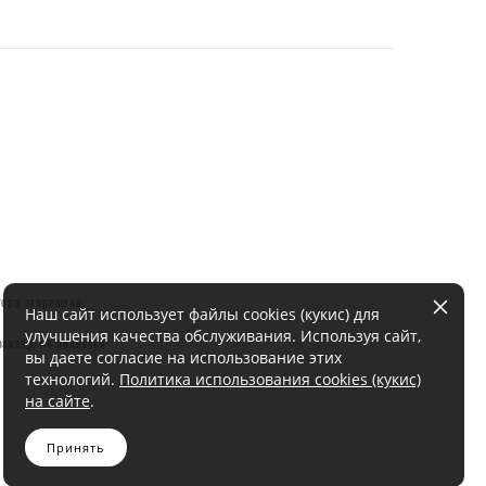
тора запрещено.
Наш сайт использует файлы cookies (кукис) для
улучшения качества обслуживания. Используя сайт,
актер, не является
вы даете согласие на использование этих
технологий.
Политика использования cookies (кукис)
на сайте
.
Принять