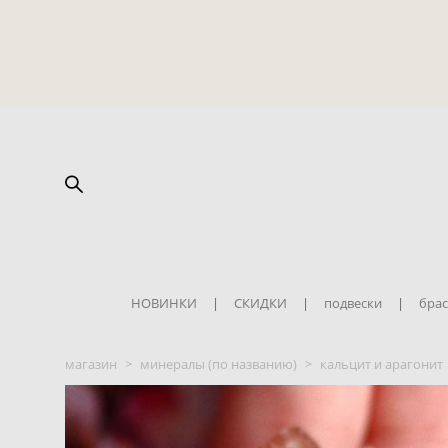
НОВИНКИ
|
СКИДКИ
|
подвески
|
брас
магазин
>
минералы (по названию)
>
кальцит и арагонит