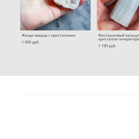
Жеода кварца с кристаллами
Фисташковый кальци
кристалла-генератор
1 900 pуб.
1 100 pуб.