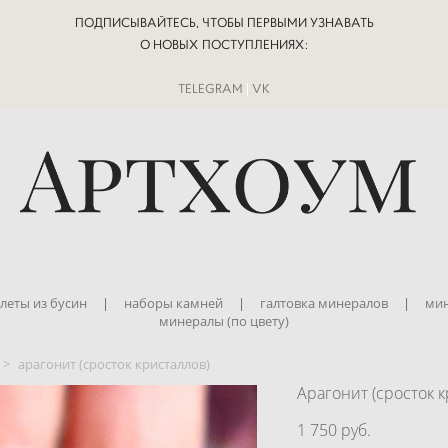
ПОДПИСЫВАЙТЕСЬ, ЧТОБЫ ПЕРВЫМИ УЗНАВАТЬ
О НОВЫХ ПОСТУПЛЕНИЯХ:
TELEGRAM
|
VK
леты из бусин
|
наборы камней
|
галтовка минералов
|
мин
минералы (по цвету)
>
арагонит (сросток кристаллов)
Арагонит (сросток 
1 750 pуб.