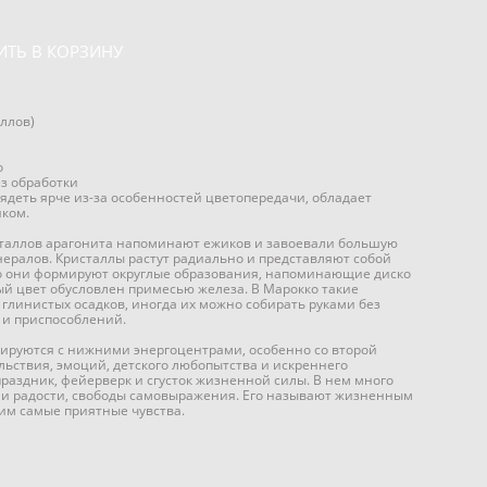
ИТЬ В КОРЗИНУ
аллов)
о
з обработки
ядеть ярче из-за особенностей цветопередачи, обладает
ком.
сталлов арагонита напоминают ежиков и завоевали большую
ералов. Кристаллы растут радиально и представляют собой
о они формируют округлые образования, напоминающие диско
й цвет обусловлен примесью железа. В Марокко такие
глинистых осадков, иногда их можно собирать руками без
 и приспособлений.
ируются с нижними энергоцентрами, особенно со второй
ьствия, эмоций, детского любопытства и искреннего
праздник, фейерверк и сгусток жизненной силы. В нем много
и радости, свободы самовыражения. Его называют жизненным
м самые приятные чувства.