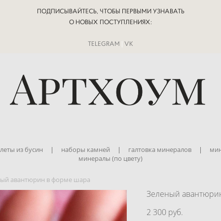
ПОДПИСЫВАЙТЕСЬ, ЧТОБЫ ПЕРВЫМИ УЗНАВАТЬ
О НОВЫХ ПОСТУПЛЕНИЯХ:
TELEGRAM
|
VK
леты из бусин
|
наборы камней
|
галтовка минералов
|
мин
минералы (по цвету)
ный авантюрин в форме шара
Зеленый авантюри
2 300 pуб.