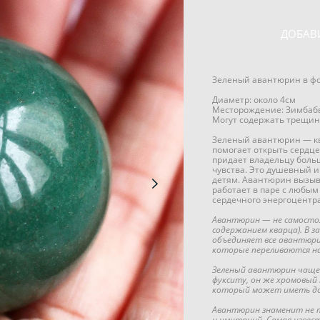
ДОБАВ
Зеленый авантюрин в ф
Диаметр: около 4см
Месторождение: Зимбаб
Могут содержать трещин
Зеленый авантюрин — кв
помогает открыть сердце
придает владельцу боль
чувства. Это душевный 
детям. Авантюрин вызыв
работает в паре с любы
сердечного энергоцентра
Авантюрин — не самостоя
содержанием кварца). В 
объединяет все авантюри
которые переливаются на
Зеленый авантюрин чаще 
фукситу, он же хромовый 
который может иметь до
Авантюрин знаменит не то
и имитаций. Самая извес