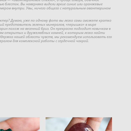
ью блесток. Вы наверняка видели яркие синие или оранжевые
мером внутри. Увы, ничего общего с натуральным авантюрином
ктер? Думаю, уже по одному фото вы легко сами сможете кратко
ший представитель зеленых минералов, «перышко» в мире
рин похож на весенний бриз. Он прекрасно подходит новичкам в
ям открытых и дружелюбных камней, к которым легко найти
держка нашей области чувств, мы рекомендуем использовать его
ералом для комплексной работы с сердечной чакрой.