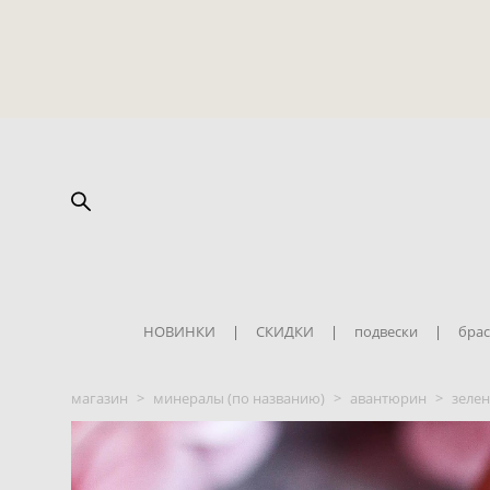
НОВИНКИ
|
СКИДКИ
|
подвески
|
брас
магазин
>
минералы (по названию)
>
авантюрин
>
зеле