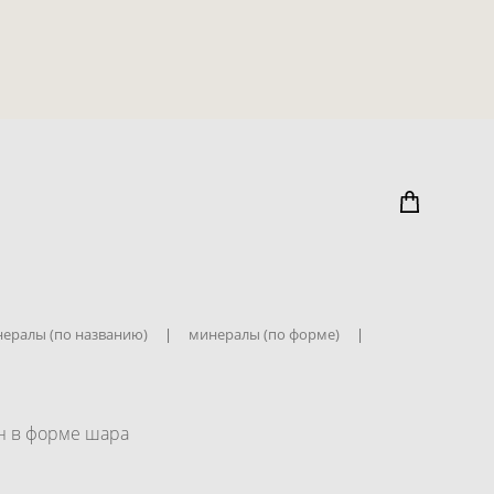
ералы (по названию)
|
минералы (по форме)
|
н в форме шара