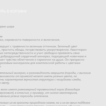
ИТЬ В КОРЗИНУ
орме шара
ве
ки, неровности поверхности и включения.
арцит с травянисто-зеленым оттенком. Зеленый цвет
, простить обиды, почувствовать умиротворение. Авантюрин
ше непосредственности и учит свободно проявлять свои
и добродушный сердечный минерал, подходящий новичкам и
ает чувство облегчения и гармонии на душе. Он прекрасно
м розовым минералом для комплексной работы с цветами
.
тельный минерал, а разновидность кварцита (породы, с высоким
зависимости от примесей может иметь разные цвета, но
ны характерная зернистая структура с чешуйками слюды,
 свету.
всего имеет равномерный травянистый окрас (благодаря
мусковит), в отличие, к примеру, от синего авантюрина,
вольно резкие переходы оттенков.
лько из-за красоты природного камня, но и из-за своих подделок
тная — «авантюриновое стекло», а проще говоря, обычное