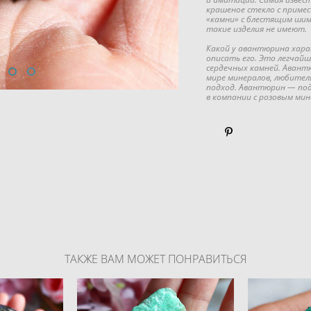
крашеное стекло с примес
«камни» с блестящим шим
такие изделия не имеют.
Какой у авантюрина хара
описать его. Это легчай
сердечных камней. Авантю
мире минералов, любител
подход. Авантюрин — под
в компании с розовым мин
ТАКЖЕ ВАМ МОЖЕТ ПОНРАВИТЬСЯ