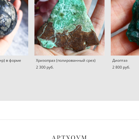
ир) в форме
Хризопраз (полированный срез)
Диоптаз
2 300 pуб.
2 800 pуб.
АРТХОУМ