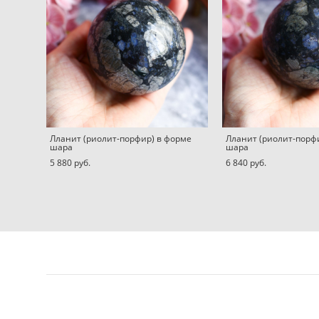
Лланит (риолит-порфир) в форме
Лланит (риолит-порф
шара
шара
5 880 pуб.
6 840 pуб.