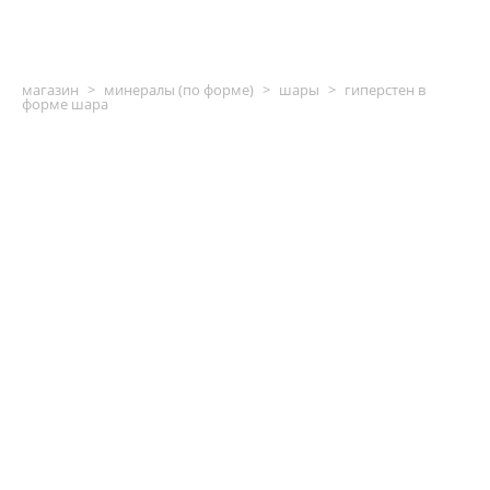
магазин
>
минералы (по форме)
>
шары
>
гиперстен в
форме шара