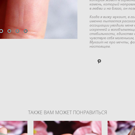
камень, который направл
в любви и на благо, он по
Когда я вижу мукаит, в г
именно пытается рассказ
ассоциации уводили меня 
искренней и всеобъемлю
стабильности, единства с
чувствую себя маленьким,
Мукаит не про мечты, фант
настоящем.
ТАКЖЕ ВАМ МОЖЕТ ПОНРАВИТЬСЯ