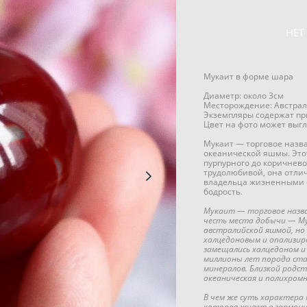
НЕТ
Мукаит в форме шара
Диаметр: около 3см
Месторождение: Австра
Экземпляры содержат пр
Цвет на фото может выгл
Мукаит — торговое назва
океанической яшмы. Это
пурпурного до коричнево
трудолюбивой, она отлич
владельца жизненными с
бодрость.
Мукаит — торговое назван
честь места добычи — Му
австралийской яшмой, но 
халцедоновым и опализир
замещались халцедоном и 
миллионы лет порода стал
минералов. Близкой родс
океаническая и полихром
В чем же суть характера
которая живет в гармони