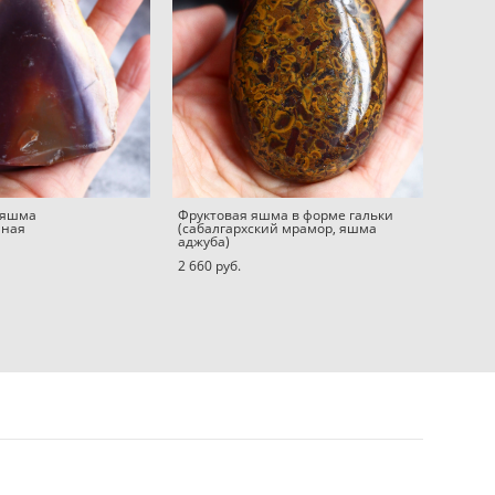
 яшма
Фруктовая яшма в форме гальки
нная
(сабалгархский мрамор, яшма
аджуба)
2 660 pуб.