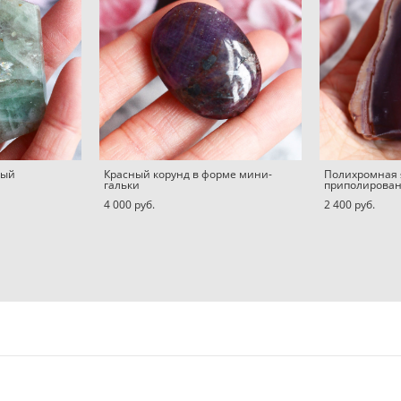
ный
Красный корунд в форме мини-
Полихромная
гальки
приполирова
4 000 pуб.
2 400 pуб.