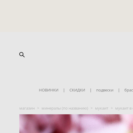
НОВИНКИ
|
СКИДКИ
|
подвески
|
брас
магазин
>
минералы (по названию)
>
мукаит
>
мукаит в