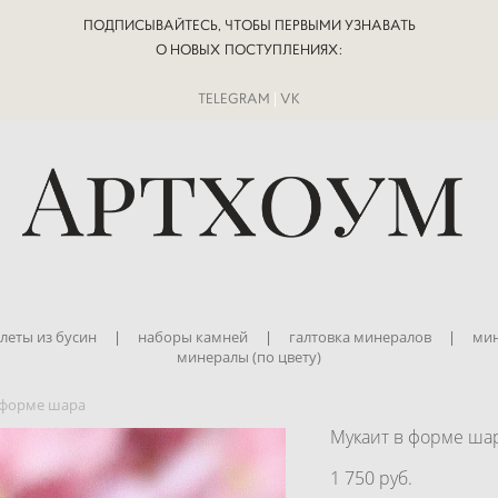
ПОДПИСЫВАЙТЕСЬ, ЧТОБЫ ПЕРВЫМИ УЗНАВАТЬ
О НОВЫХ ПОСТУПЛЕНИЯХ:
TELEGRAM
|
VK
леты из бусин
|
наборы камней
|
галтовка минералов
|
мин
минералы (по цвету)
 форме шара
Мукаит в форме ша
1 750 pуб.