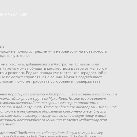
 В НАЛИЧИИ
лия
иродные полости, трещинки и неровности на поверхности.
ядеть чуть ярче.
ние риолита, добываемого в Австралии. Близкий брат
т камень может обладать множеством цветов от желтого и
го и розового. Редкая порода считается жизнерадостной и
но помогает справляться с ленью. Мукаит подпитывает
илами, помогает работать с любовью и поддерживать
ие породы, добываемой в Австралии. Свое название он получил в
ка-Стейшн рядом с ручьем Мука-Крик. Часто его называют
с минералогической точки зрения его верно относить к
ованным радиоляритам. Останки древних микроорганизмов и ила
опалом и в результате образовали красочную смесь. Спустя
а известна человеку и сразу заняла отдельную нишу в мире
твенницей австралийского мукаита является мадагаскарская
ная яшма.
 мукаита? Представьте себе трудолюбивую мягкую пчелку,
и с собой и природой. Это справедливый, добрый, уютный