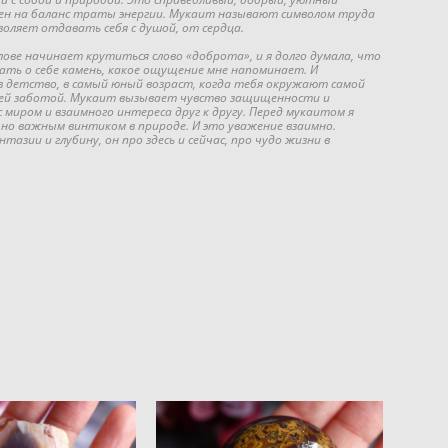
ен на баланс траты энергии. Мукаит называют символом труда
зволяет отдавать себя с душой, от сердца.
олове начинает крутиться слово «доброта», и я долго думала, что
ать о себе камень, какое ощущение мне напоминает. И
в детство, в самый юный возраст, когда тебя окружают самой
щей заботой. Мукаит вызывает чувство защищенности и
 миром и взаимного интереса друг к другу. Перед мукаитом я
 но важным винтиком в природе. И это уважение взаимно.
азии и глубину, он про здесь и сейчас, про чудо жизни в