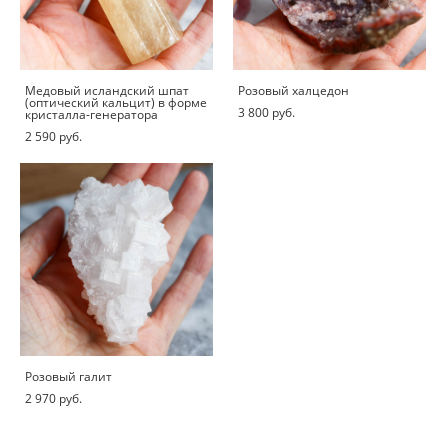
Медовый исландский шпат
Розовый халцедон
(оптический кальцит) в форме
3 800 pуб.
кристалла-генератора
2 590 pуб.
Розовый галит
2 970 pуб.