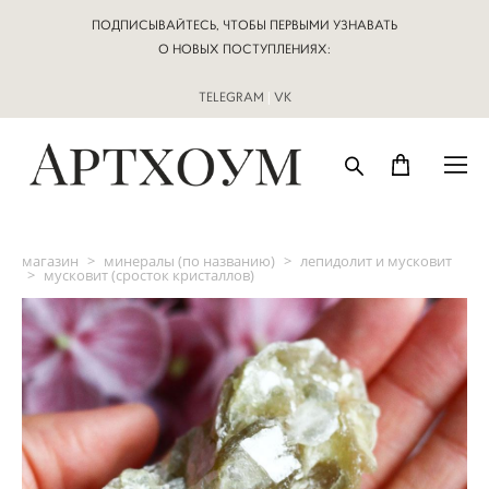
ПОДПИСЫВАЙТЕСЬ, ЧТОБЫ ПЕРВЫМИ УЗНАВАТЬ
О НОВЫХ ПОСТУПЛЕНИЯХ:
TELEGRAM
|
VK
магазин
>
минералы (по названию)
>
лепидолит и мусковит
>
мусковит (сросток кристаллов)