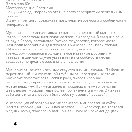
Вес: около 60г
Месторождение: Бразилия
Чешуйки слюды переливаются на свету серебристым зеркальным
светом.
Экземпляры могут содержать трещинки, неровности и особенности
поверхности.
Мусковит — калиевая слюда, слоистый лепестковый минерал,
который в торговле называют московской звездой. В средние века
слюду в Европу поставляло Русское государство, которое часто
называли Московией, для простоты минерал называли стеклом.
«Московское стекло» постепенно сокращалось и
трансформировалось в официальное название мусковит. А
«звезда» в данном случае указывает на способность слюды
создавать природные звездчатые наслоения.
Мусковит относится к земным структурным минералам. Любовных
переживаний и интуитивной глубины от него ждать не стоит.
Мусковит помогает взять себя в руки, выбрать верное
направление, справиться с хаосом или преградами и выйти на
новую вершину. Примесь железа, придающая ему золотистый
цвет, делает мусковит еще более проявленным в мире. Он знает
себе цену и сам способен быть себе путеводной звездой.
Информация об эзотерических свойствах минералов на сайте
носит информационный и познавательный характер, не является
медицинской, профессиональной или научной рекомендацией.