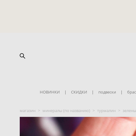
НОВИНКИ
|
СКИДКИ
|
подвески
|
брас
магазин
>
минералы (по названию)
>
турмалин
>
зелены