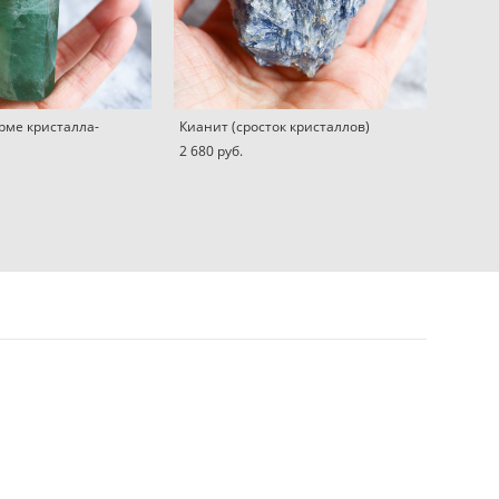
рме кристалла-
Кианит (сросток кристаллов)
2 680 pуб.