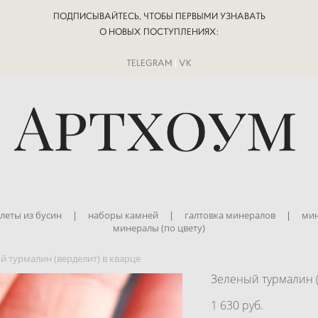
ПОДПИСЫВАЙТЕСЬ, ЧТОБЫ ПЕРВЫМИ УЗНАВАТЬ
О НОВЫХ ПОСТУПЛЕНИЯХ:
TELEGRAM
|
VK
леты из бусин
|
наборы камней
|
галтовка минералов
|
мин
минералы (по цвету)
й турмалин (верделит) в кварце
Зеленый турмалин (
1 630 pуб.