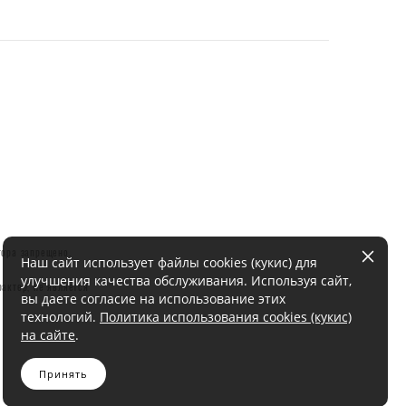
тора запрещено.
Наш сайт использует файлы cookies (кукис) для
улучшения качества обслуживания. Используя сайт,
актер, не является
вы даете согласие на использование этих
технологий.
Политика использования cookies (кукис)
на сайте
.
Принять