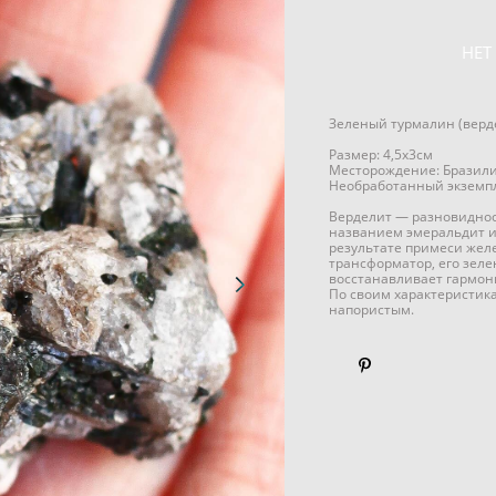
НЕТ
Зеленый турмалин (верде
Размер: 4,5х3см
Месторождение: Бразил
Необработанный экземпля
Верделит — разновидност
названием эмеральдит ил
результате примеси желе
трансформатор, его зеле
восстанавливает гармон
По своим характеристика
напористым.