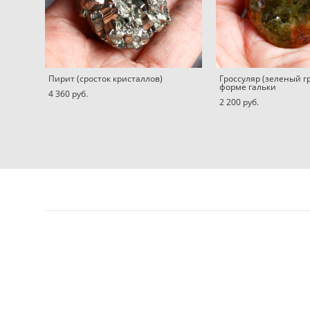
Пирит (сросток кристаллов)
Гроссуляр (зеленый г
форме гальки
4 360 pуб.
2 200 pуб.