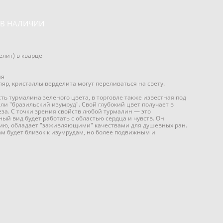
 В НАЛИЧИИ
лит) в кварце
ия
р, кристаллы верделита могут переливаться на свету.
ь турмалина зеленого цвета, в торговле также известная под
и "бразильский изумруд". Свой глубокий цвет получает в
за. С точки зрения свойств любой турмалин — это
ный вид будет работать с областью сердца и чувств. Он
ию, обладает "заживляющими" качествами для душевных ран.
м будет близок к изумрудам, но более подвижным и